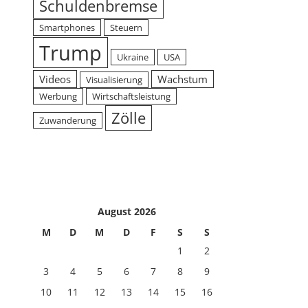
Schuldenbremse
Smartphones
Steuern
Trump
Ukraine
USA
Videos
Wachstum
Visualisierung
Werbung
Wirtschaftsleistung
Zölle
Zuwanderung
August 2026
M
D
M
D
F
S
S
1
2
3
4
5
6
7
8
9
10
11
12
13
14
15
16