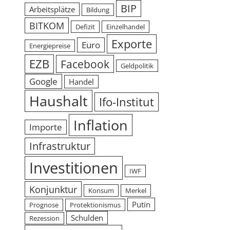
BIP
Arbeitsplätze
Bildung
BITKOM
Defizit
Einzelhandel
Exporte
Euro
Energiepreise
EZB
Facebook
Geldpolitik
Google
Handel
Haushalt
Ifo-Institut
Inflation
Importe
Infrastruktur
Investitionen
IWF
Konjunktur
Konsum
Merkel
Putin
Prognose
Protektionismus
Schulden
Rezession