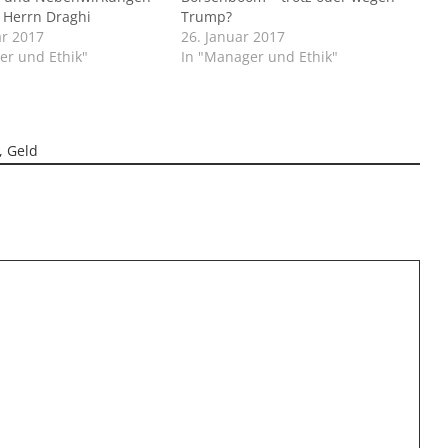
e Herrn Draghi
Trump?
ar 2017
26. Januar 2017
er und Ethik"
In "Manager und Ethik"
,
Geld