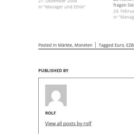
Bank-Chef Josef Ackermann hart
27. Dezember 2008
fragen Si
angegangen. Was der
In "Manager und Ethik"
24. Febru
Kirchenmann in der Berliner
In "Manag
Zeitung da über Ackermann und
seine früheren Renditevorgaben
von 25 Prozent sagt, ist heftig.
Das sei "eher…
Posted in
Märkte
,
Moneten
Tagged
Euro
,
EZB
PUBLISHED BY
ROLF
View all posts by rolf