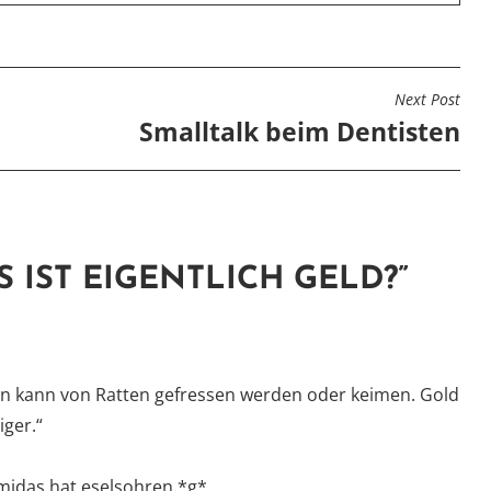
Next Post
N
Smalltalk beim Dentisten
S IST EIGENTLICH GELD?
”
en kann von Ratten gefressen werden oder keimen. Gold
iger.“
midas hat eselsohren *g*