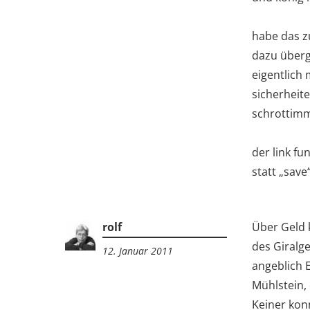
habe das z
dazu überge
eigentlich
sicherheit
schrottimmo
der link fu
statt „save
rolf
Über Geld 
des Giralg
12. Januar 2011
20:59
angeblich 
Mühlstein, 
Keiner konn