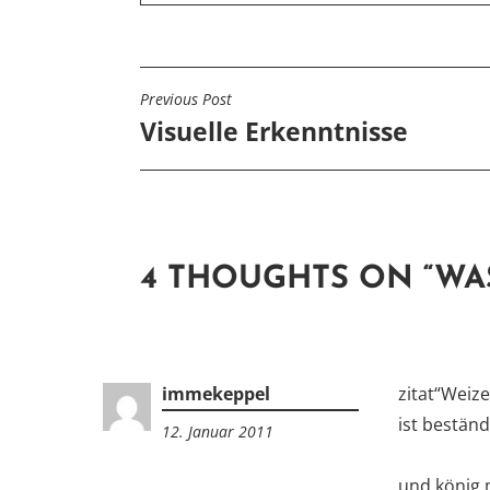
Previous Post
BEITRAGSNAVIGATIO
Visuelle Erkenntnisse
4 THOUGHTS ON “
WA
immekeppel
zitat“Weiz
ist beständ
12. Januar 2011
19:53
und könig 