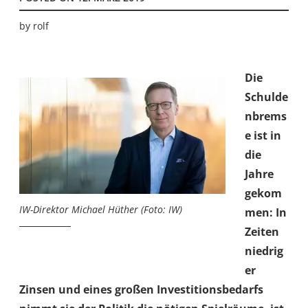
by
rolf
Die
Schulde
nbrems
e ist in
die
Jahre
gekom
IW-Direktor Michael Hüther (Foto: IW)
men: In
Zeiten
niedrig
er
Zinsen und eines großen Investitionsbedarfs