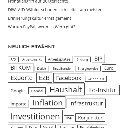
Frontalangriff auf Bürgerrechte
DIW: AfD-Wähler schaden sich selbst am meisten
Erinnerungskultur ernst gemeint
Warum PayPal, wenn es Wero gibt?
NEULICH ERWÄHNT:
BIP
Arbeitsplätze
AfD
Arbeitsmarkt
Bildung
BITKOM
Euro
Defizit
Einzelhandel
Energiepreise
Exporte
EZB
Facebook
Geldpolitik
Haushalt
Ifo-Institut
Google
Handel
Inflation
Infrastruktur
Importe
Investitionen
Konjunktur
IWF
Konsum
Krise
Merkel
Prognose
Protektionismus