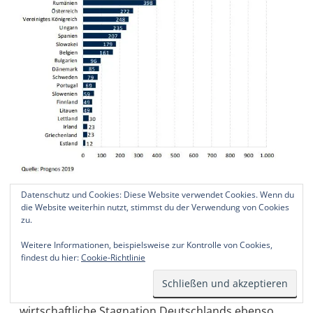
Allein die Nachfrage der deutschen Industrie nach
Datenschutz und Cookies: Diese Website verwendet Cookies. Wenn du
die Website weiterhin nutzt, stimmst du der Verwendung von Cookies
Vorleistungs- und Investitionsgütern sichert 3,3
zu.
Millionen Jobs bei unseren europäischen Partnern,
Weitere Informationen, beispielsweise zur Kontrolle von Cookies,
heißt es in der Prognos-Studie, die 2019 erstellt
findest du hier:
Cookie-Richtlinie
wurde und sich auf Daten von 2017 bezieht.
Szenario-Rechnungen zeigen, dass eine
wirtschaftliche Stagnation Deutschlands ebenso