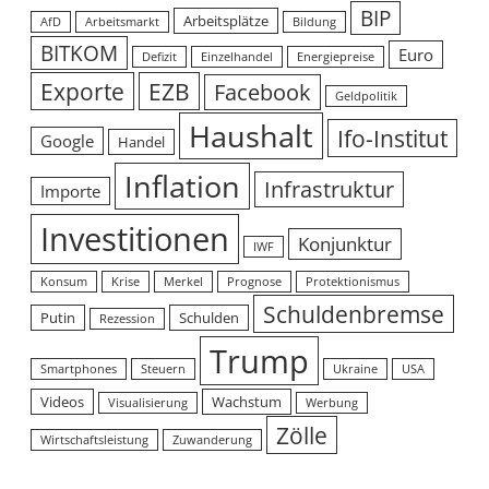
BIP
Arbeitsplätze
AfD
Arbeitsmarkt
Bildung
BITKOM
Euro
Defizit
Einzelhandel
Energiepreise
Exporte
EZB
Facebook
Geldpolitik
Haushalt
Ifo-Institut
Google
Handel
Inflation
Infrastruktur
Importe
Investitionen
Konjunktur
IWF
Konsum
Krise
Merkel
Prognose
Protektionismus
Schuldenbremse
Putin
Schulden
Rezession
Trump
Smartphones
Steuern
Ukraine
USA
Videos
Wachstum
Visualisierung
Werbung
Zölle
Wirtschaftsleistung
Zuwanderung