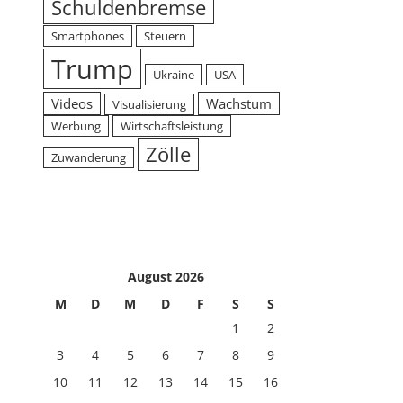
Schuldenbremse
Smartphones
Steuern
Trump
Ukraine
USA
Videos
Wachstum
Visualisierung
Werbung
Wirtschaftsleistung
Zölle
Zuwanderung
August 2026
M
D
M
D
F
S
S
1
2
3
4
5
6
7
8
9
10
11
12
13
14
15
16