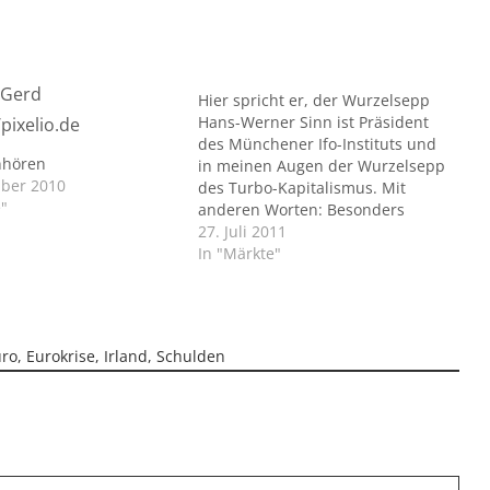
Hier spricht er, der Wurzelsepp
Hans-Werner Sinn ist Präsident
des Münchener Ifo-Instituts und
nhören
in meinen Augen der Wurzelsepp
ber 2010
des Turbo-Kapitalismus. Mit
"
anderen Worten: Besonders
symphatisch ist er mir nicht,
27. Juli 2011
seine glühenden Plädoyers für
In "Märkte"
die längst überholte
Angebotstheorie langweilen mich.
Aber bisweilen muss man ihm
zustimmen. Jetzt hat er in der
uro
,
Eurokrise
,
Irland
,
Schulden
Wirtschaftswoche einen
Kommentar veröffentlicht: "Die…