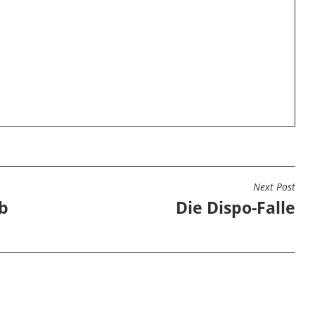
Next Post
N
b
Die Dispo-Falle