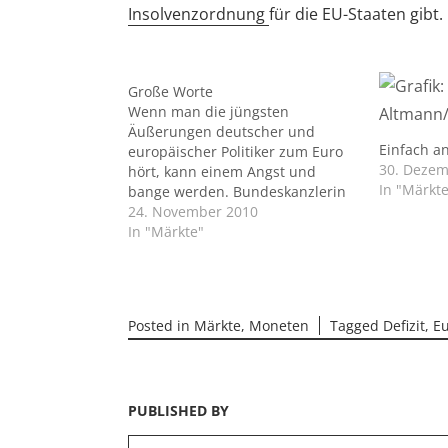
Insolvenzordnung
für die EU-Staaten gibt.
Große Worte
Wenn man die jüngsten
Äußerungen deutscher und
Einfach a
europäischer Politiker zum Euro
30. Dezem
hört, kann einem Angst und
In "Märkte
bange werden. Bundeskanzlerin
Angela Merkel bezeichnet die
24. November 2010
Lage des Euro in der
In "Märkte"
Haushaltsdebatte als
außerordentlich ernst,
Finanzminister Wolfgang
Schäuble stößt ins gleiche Horn,
Posted in
Märkte
,
Moneten
Tagged
Defizit
,
E
indem er warnt, es stehe unsere
gemeinsame Währung auf dem
Spiel.…
PUBLISHED BY