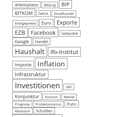
BIP
Arbeitsplätze
Bildung
BITKOM
Defizit
Einzelhandel
Exporte
Euro
Energiepreise
EZB
Facebook
Geldpolitik
Google
Handel
Haushalt
Ifo-Institut
Inflation
Importe
Infrastruktur
Investitionen
IWF
Konjunktur
Konsum
Merkel
Putin
Prognose
Protektionismus
Schulden
Rezession