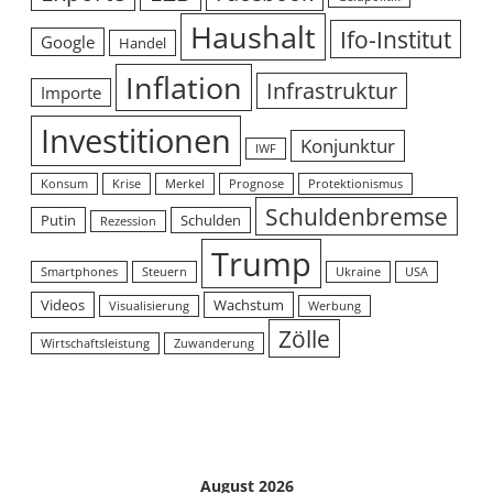
Haushalt
Ifo-Institut
Google
Handel
Inflation
Infrastruktur
Importe
Investitionen
Konjunktur
IWF
Konsum
Krise
Merkel
Prognose
Protektionismus
Schuldenbremse
Putin
Schulden
Rezession
Trump
Smartphones
Steuern
Ukraine
USA
Videos
Wachstum
Visualisierung
Werbung
Zölle
Wirtschaftsleistung
Zuwanderung
August 2026