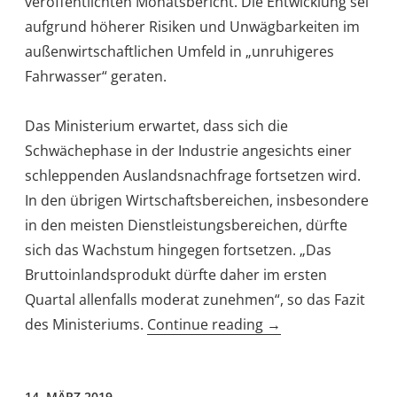
veröffentlichten Monatsbericht. Die Entwicklung sei
aufgrund höherer Risiken und Unwägbarkeiten im
außenwirtschaftlichen Umfeld in „unruhigeres
Fahrwasser“ geraten.
Das Ministerium erwartet, dass sich die
Schwächephase in der Industrie angesichts einer
schleppenden Auslandsnachfrage fortsetzen wird.
In den übrigen Wirtschaftsbereichen, insbesondere
in den meisten Dienstleistungsbereichen, dürfte
sich das Wachstum hingegen fortsetzen. „Das
Bruttoinlandsprodukt dürfte daher im ersten
Quartal allenfalls moderat zunehmen“, so das Fazit
„Konjunkturdelle
des Ministeriums.
Continue reading
→
ist
kein
14. MÄRZ 2019