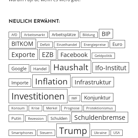
NEULICH ERWÄHNT:
BIP
Arbeitsplätze
AfD
Arbeitsmarkt
Bildung
BITKOM
Euro
Defizit
Einzelhandel
Energiepreise
Exporte
EZB
Facebook
Geldpolitik
Haushalt
Ifo-Institut
Google
Handel
Inflation
Infrastruktur
Importe
Investitionen
Konjunktur
IWF
Konsum
Krise
Merkel
Prognose
Protektionismus
Schuldenbremse
Putin
Schulden
Rezession
Trump
Smartphones
Steuern
Ukraine
USA